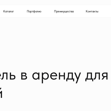
+7 9
г
Портфолио
Преимущества
Контакты
На св
ль в аренду для
й