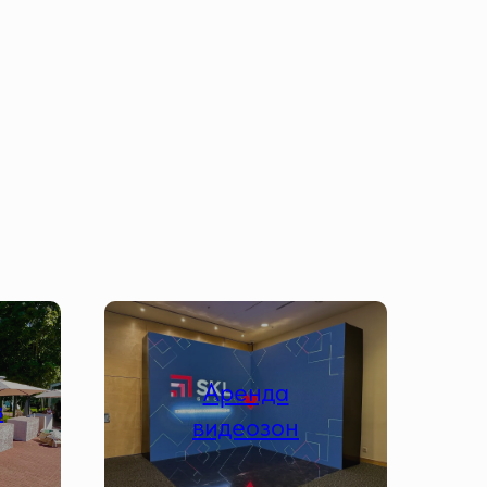
Аренда
в
видеозон