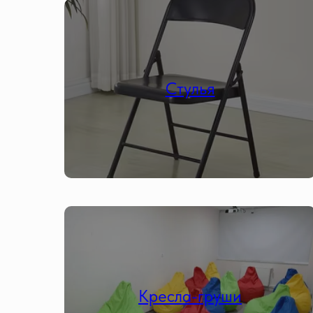
Стулья
Кресла-груши