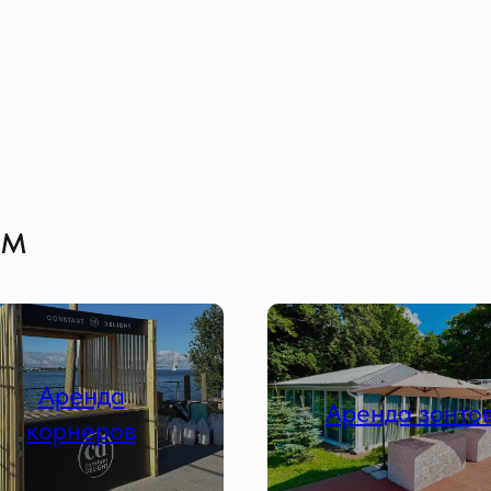
ем
Аренда
Аренда зонто
корнеров