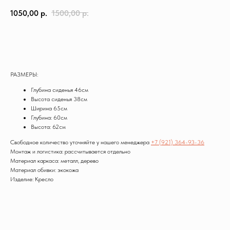
1050,00
р.
1500,00
р.
Заказать
РАЗМЕРЫ:
Глубина сиденья 46см
Высота сиденья 38см
Ширина 65см
Глубина: 60см
Высота: 62см
Свободное количество уточняйте у нашего менеджера
+7 (921) 364-93-36
Монтаж и логистика: рассчитывается отдельно
Материал каркаса: металл, дерево
Материал обивки: экокожа
Изделие: Кресло