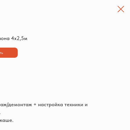
зона 4х2,5м
ть
таж/демонтаж + настройка техники и
.
каше.