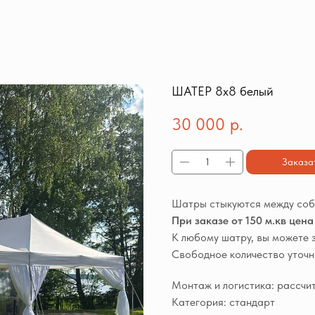
ШАТЕР 8х8 белый
30 000
р.
Заказа
Шатры стыкуются между собо
При заказе от 150 м.кв цен
К любому шатру, вы можете 
Свободное количество уточ
Монтаж и логистика: рассчи
Категория: стандарт