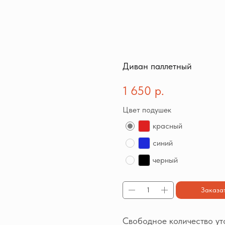
Диван паллетный
1 650
р.
Цвет подушек
красный
синий
черный
Заказа
Свободное количество у