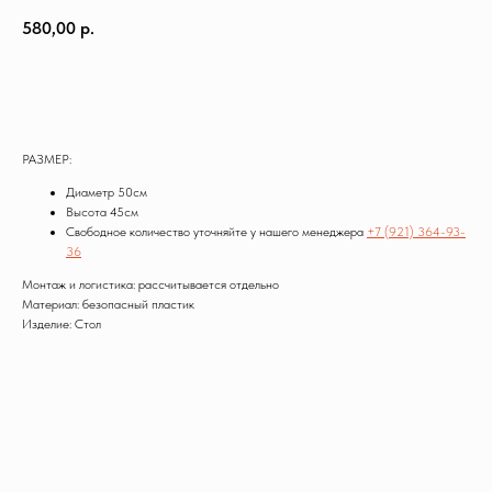
580,00
р.
Заказать
РАЗМЕР:
Диаметр 50см
Высота 45см
Свободное количество уточняйте у нашего менеджера
+7 (921) 364-93-
36
Монтаж и логистика: рассчитывается отдельно
Материал: безопасный пластик
Изделие: Стол