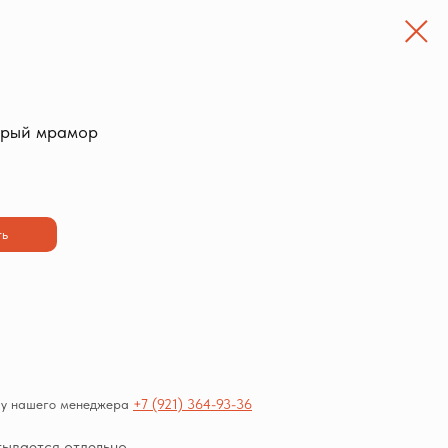
рый мрамор
ть
е у нашего менеджера
+7 (921) 364-93-36
тывается отдельно