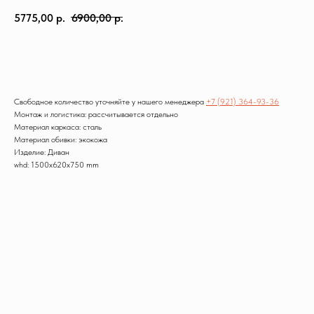
5775,00
р.
6900,00
р.
Заказать
Свободное количество уточняйте у нашего менеджера
+7 (921) 364-93-36
Монтаж и логистика: рассчитывается отдельно
Материал каркаса: сталь
Материал обивки: экокожа
Изделие: Диван
whd: 1500x620x750 mm