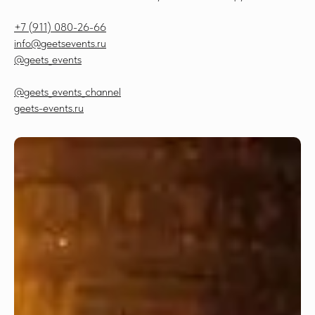
+7 (911) 080-26-66
info@geetsevents.ru
@geets_events
@geets_events_channel
geets-events.ru