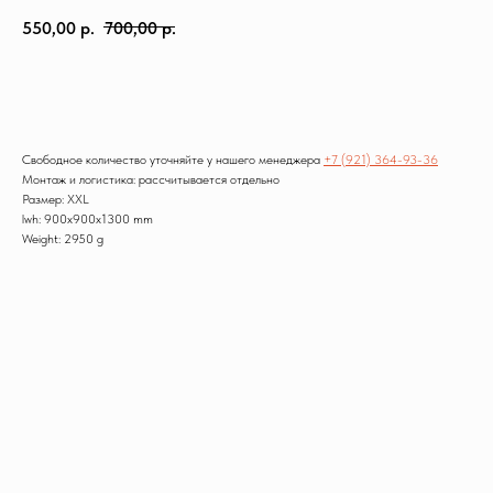
550,00
р.
700,00
р.
Заказать
Свободное количество уточняйте у нашего менеджера
+7 (921) 364-93-36
Монтаж и логистика: рассчитывается отдельно
Размер: XXL
lwh: 900x900x1300 mm
Weight: 2950 g